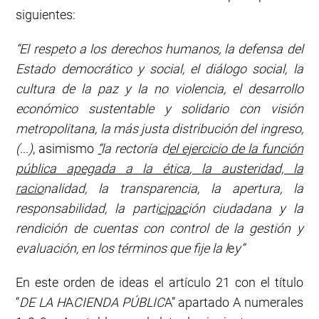
siguientes:
“El respeto a los derechos humanos, la defensa del
Estado democrático y social, el diálogo social, la
cultura de la paz y la no violencia, el desarrollo
económico sustentable y solidario con visión
metropolitana
,
la más justa distribución del ingreso
,
(..
.
)
, asimismo
“
la rectoría d
el ejercicio de la función
pública apegada a la ética
,
la austeridad, la
racio
nalidad
,
la transparencia, la apertura, la
responsabilidad, la parti
cipac
ión ciudadana y la
rendición
de
cuentas
con control
de
la gestión
y
evaluación, en los
términos
que
fije
la
l
e
y
”
En este orden de ideas el artículo 21 con el título
“
DE LA H
A
CIENDA PÚBLIC
A” apartado A numerales