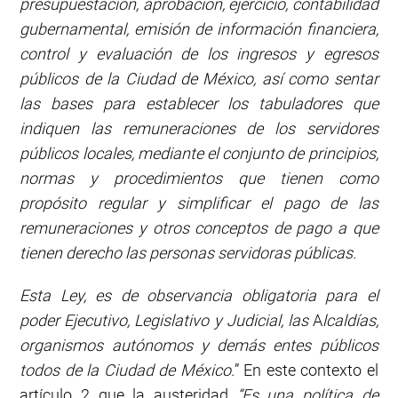
presupuestación
,
aprobación
,
ejercicio, contabilidad
gubernamental
,
emisión de información financiera
,
control y evaluación de los ingresos y egresos
públicos
de
la
Ciudad de México,
así
como
sentar
las bases para
establecer
los tabuladores que
indiquen las remuneraciones de los servidores
públicos locales
,
mediante el conjunto de principios,
normas y procedimientos que tienen como
propósito regular y simplificar el pago de las
remuneraciones y otros conceptos de pago a que
tienen derecho las personas servidoras públicas.
Esta Ley, es de observancia obligatoria para el
poder Ejecutivo, Legislativo y Judicial, las
A
lcaldías,
organismos autónomos
y
demás entes públicos
todos de la Ciudad de México.
” En este contexto el
artículo 2 que la austerida
d
“Es una política de