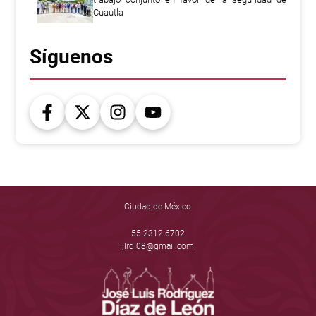
Cuautla
Síguenos
Ciudad de México
55 2312 6702
jlrdl08@gmail.com