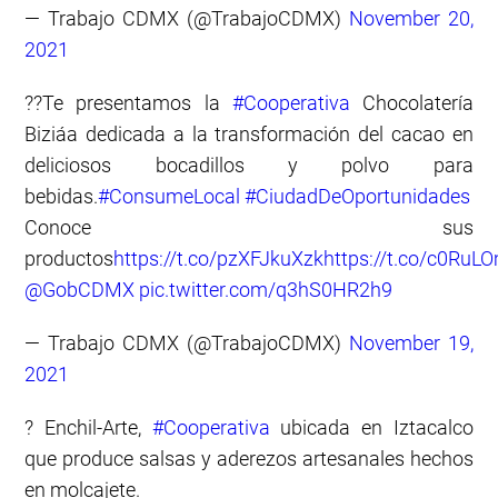
— Trabajo CDMX (@TrabajoCDMX)
November 20,
2021
??Te presentamos la
#Cooperativa
Chocolatería
Biziáa dedicada a la transformación del cacao en
deliciosos bocadillos y polvo para
bebidas.
#ConsumeLocal
#CiudadDeOportunidades
Conoce sus
productos
https://t.co/pzXFJkuXzk
https://t.co/c0Ru
@GobCDMX
pic.twitter.com/q3hS0HR2h9
— Trabajo CDMX (@TrabajoCDMX)
November 19,
2021
? Enchil-Arte,
#Cooperativa
ubicada en Iztacalco
que produce salsas y aderezos artesanales hechos
en molcajete.