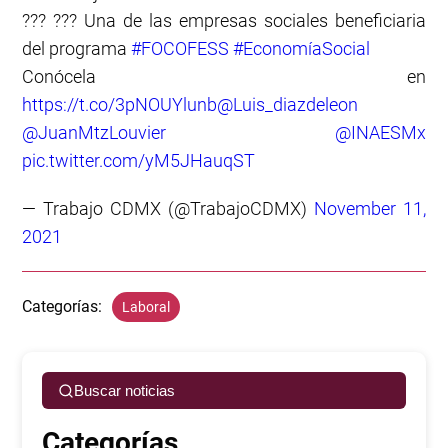
??‍? ??‍? Una de las empresas sociales beneficiaria
del programa
#FOCOFESS
#EconomíaSocial
Conócela en
https://t.co/3pNOUYlunb
@Luis_diazdeleon
@JuanMtzLouvier
@INAESMx
pic.twitter.com/yM5JHauqST
— Trabajo CDMX (@TrabajoCDMX)
November 11,
2021
Categorías:
Laboral
Buscar noticias
Categorías