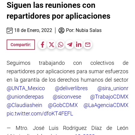
Siguen las reuniones con
repartidores por aplicaciones
18 de Enero, 2022
Por:
Nubia Salas
Compartir:
Seguimos trabajando con colectivos de
repartidores por aplicaciones para sumar esfuerzos
en la garantía de los derechos humanos del sector
@UNTA_Mexico
@deliverlibres
@sira_unionr
@unionderepas
@siconvese
@TrabajoCDMX
@Claudiashein
@GobCDMX
@LaAgenciaCDMX
pic.twitter.com/dfoKT4FEFL
— Mtro. José Luis Rodríguez Díaz de León