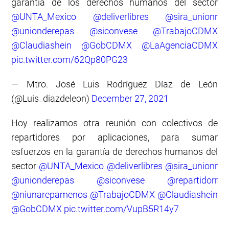
garantía de los derechos humanos del sector
@UNTA_Mexico
@deliverlibres
@sira_unionr
@unionderepas
@siconvese
@TrabajoCDMX
@Claudiashein
@GobCDMX
@LaAgenciaCDMX
pic.twitter.com/62Qp80PG23
— Mtro. José Luis Rodríguez Díaz de León
(@Luis_diazdeleon)
December 27, 2021
Hoy realizamos otra reunión con colectivos de
repartidores por aplicaciones, para sumar
esfuerzos en la garantía de derechos humanos del
sector
@UNTA_Mexico
@deliverlibres
@sira_unionr
@unionderepas
@siconvese
@repartidorr
@niunarepamenos
@TrabajoCDMX
@Claudiashein
@GobCDMX
pic.twitter.com/VupB5R14y7