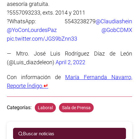
asesoría gratuita.
?5557093233, exts. 2014 y 2011
?WhatsApp: 5543238279
@Claudiashein
@YoConLourdesPaz
@GobCDMX
pic.twitter.com/JGS9bZnn33
— Mtro. José Luis Rodríguez Díaz de León
(@Luis_diazdeleon)
April 2, 2022
Con información de
María Fernanda Navarro,
Reporte Índigo.
↵
Categorías:
Laboral
Sala de Prensa
Buscar noticias