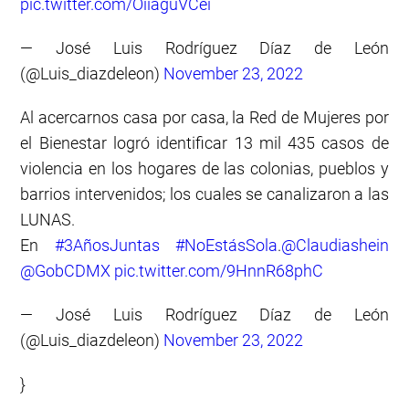
pic.twitter.com/OiiaguVCei
— José Luis Rodríguez Díaz de León
(@Luis_diazdeleon)
November 23, 2022
Al acercarnos casa por casa, la Red de Mujeres por
el Bienestar logró identificar 13 mil 435 casos de
violencia en los hogares de las colonias, pueblos y
barrios intervenidos; los cuales se canalizaron a las
LUNAS.
En
#3AñosJuntas
#NoEstásSola
.
@Claudiashein
@GobCDMX
pic.twitter.com/9HnnR68phC
— José Luis Rodríguez Díaz de León
(@Luis_diazdeleon)
November 23, 2022
}