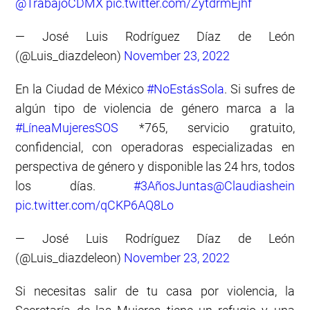
@TrabajoCDMX
pic.twitter.com/ZytdrmEjhf
— José Luis Rodríguez Díaz de León
(@Luis_diazdeleon)
November 23, 2022
En la Ciudad de México
#NoEstásSola
. Si sufres de
algún tipo de violencia de género marca a la
#LíneaMujeresSOS
*765, servicio gratuito,
confidencial, con operadoras especializadas en
perspectiva de género y disponible las 24 hrs, todos
los días.
#3AñosJuntas
@Claudiashein
pic.twitter.com/qCKP6AQ8Lo
— José Luis Rodríguez Díaz de León
(@Luis_diazdeleon)
November 23, 2022
Si necesitas salir de tu casa por violencia, la