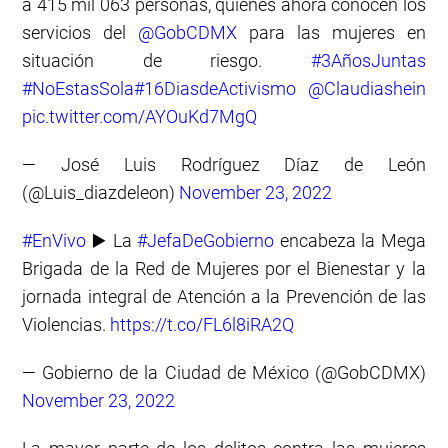
a 415 mil 063 personas, quienes ahora conocen los
servicios del
@GobCDMX
para las mujeres en
situación de riesgo.
#3AñosJuntas
#NoEstasSola
#16DiasdeActivismo
@Claudiashein
pic.twitter.com/AYOuKd7MgQ
— José Luis Rodríguez Díaz de León
(@Luis_diazdeleon)
November 23, 2022
#EnVivo
▶️ La
#JefaDeGobierno
encabeza la Mega
Brigada de la Red de Mujeres por el Bienestar y la
jornada integral de Atención a la Prevención de las
Violencias.
https://t.co/FL6l8iRA2Q
— Gobierno de la Ciudad de México (@GobCDMX)
November 23, 2022