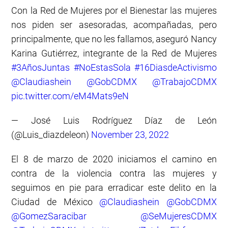
Con la Red de Mujeres por el Bienestar las mujeres
nos piden ser asesoradas, acompañadas, pero
principalmente, que no les fallamos, aseguró Nancy
Karina Gutiérrez, integrante de la Red de Mujeres
#3AñosJuntas
#NoEstasSola
#16DiasdeActivismo
@Claudiashein
@GobCDMX
@TrabajoCDMX
pic.twitter.com/eM4Mats9eN
— José Luis Rodríguez Díaz de León
(@Luis_diazdeleon)
November 23, 2022
El 8 de marzo de 2020 iniciamos el camino en
contra de la violencia contra las mujeres y
seguimos en pie para erradicar este delito en la
Ciudad de México
@Claudiashein
@GobCDMX
@GomezSaracibar
@SeMujeresCDMX