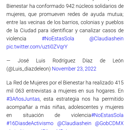
Bienestar ha conformado 942 núcleos solidarios de
mujeres, que promueven redes de ayuda mutua;
entre las vecinas de los barrios, colonias y pueblos
de la Ciudad para identificar y canalizar casos de
violencia
#NoEstasSola
@Claudiashein
pic.twitter.com/uzti0ZVqrY
— José Luis Rodríguez Díaz de León
(@Luis_diazdeleon)
November 23, 2022
La Red de Mujeres por el Bienestar ha realizado 415
mil 063 entrevistas a mujeres en sus hogares. En
#3AñosJuntas
, esta estrategia nos ha permitido
acompañar a más niñas, adolescentes y mujeres
en situación de violencia
#NoEstasSola
#16DiasdeActivismo
@Claudiashein
@GobCDMX