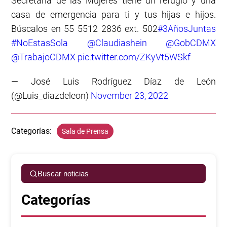
Secretaría de las Mujeres tiene un refugio y una
casa de emergencia para ti y tus hijas e hijos.
Búscalos en 55 5512 2836 ext. 502
#3AñosJuntas
#NoEstasSola
@Claudiashein
@GobCDMX
@TrabajoCDMX
pic.twitter.com/ZKyVt5WSkf
— José Luis Rodríguez Díaz de León
(@Luis_diazdeleon)
November 23, 2022
Categorías:
Sala de Prensa
Buscar noticias
Categorías