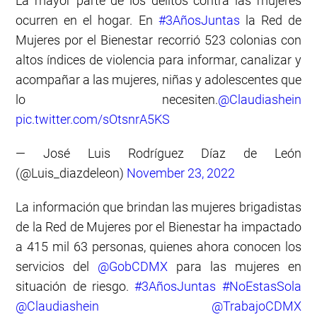
La mayor parte de los delitos contra las mujeres
ocurren en el hogar. En
#3AñosJuntas
la Red de
Mujeres por el Bienestar recorrió 523 colonias con
altos índices de violencia para informar, canalizar y
acompañar a las mujeres, niñas y adolescentes que
lo necesiten.
@Claudiashein
pic.twitter.com/sOtsnrA5KS
— José Luis Rodríguez Díaz de León
(@Luis_diazdeleon)
November 23, 2022
La información que brindan las mujeres brigadistas
de la Red de Mujeres por el Bienestar ha impactado
a 415 mil 63 personas, quienes ahora conocen los
servicios del
@GobCDMX
para las mujeres en
situación de riesgo.
#3AñosJuntas
#NoEstasSola
@Claudiashein
@TrabajoCDMX