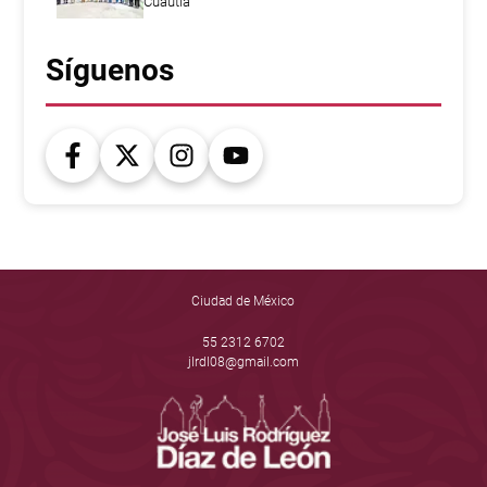
Cuautla
Síguenos
Ciudad de México
55 2312 6702
jlrdl08@gmail.com