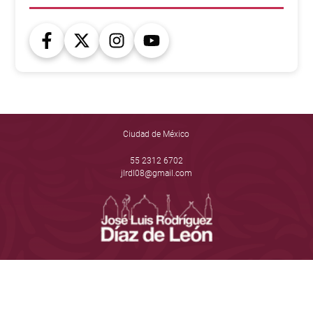
Ciudad de México
55 2312 6702
jlrdl08@gmail.com