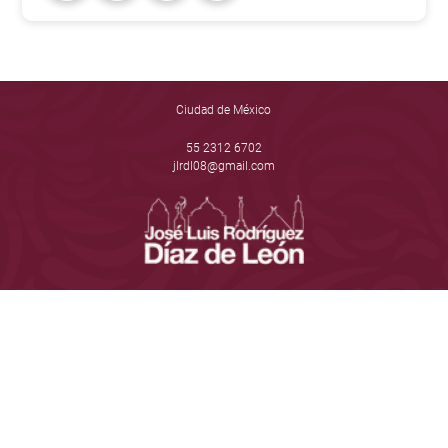
Ciudad de México
55 2312 6702
jlrdl08@gmail.com