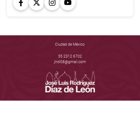
Ciudad de México
55 2312 6702
jlrdl08@gmail.com