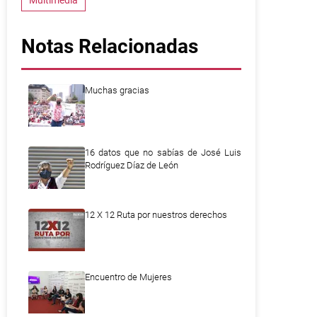
Multimedia
Notas Relacionadas
Muchas gracias
16 datos que no sabías de José Luis
Rodríguez Díaz de León
12 X 12 Ruta por nuestros derechos
Encuentro de Mujeres