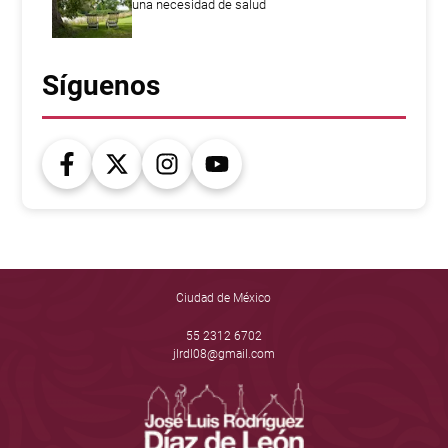
una necesidad de salud
Síguenos
Ciudad de México
55 2312 6702
jlrdl08@gmail.com