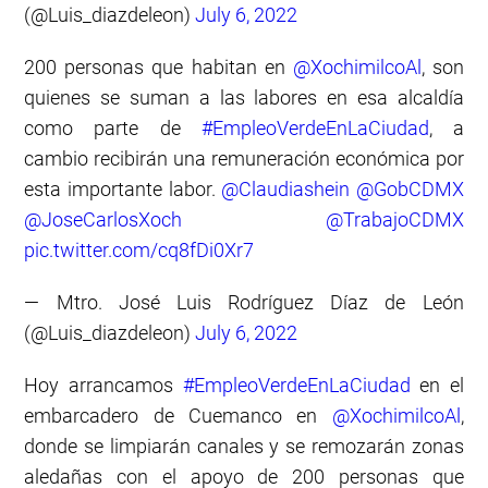
(@Luis_diazdeleon)
July 6, 2022
200 personas que habitan en
@XochimilcoAl
, son
quienes se suman a las labores en esa alcaldía
como parte de
#EmpleoVerdeEnLaCiudad
, a
cambio recibirán una remuneración económica por
esta importante labor.
@Claudiashein
@GobCDMX
@JoseCarlosXoch
@TrabajoCDMX
pic.twitter.com/cq8fDi0Xr7
— Mtro. José Luis Rodríguez Díaz de León
(@Luis_diazdeleon)
July 6, 2022
Hoy arrancamos
#EmpleoVerdeEnLaCiudad
en el
embarcadero de Cuemanco en
@XochimilcoAl
,
donde se limpiarán canales y se remozarán zonas
aledañas con el apoyo de 200 personas que