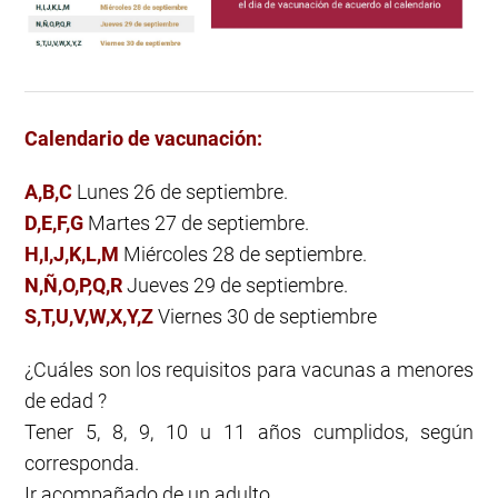
Calendario de vacunación:
A,B,C
Lunes 26 de septiembre.
D,E,F,G
Martes 27 de septiembre.
H,I,J,K,L,M
Miércoles 28 de septiembre.
N,Ñ,O,P,Q,R
Jueves 29 de septiembre.
S,T,U,V,W,X,Y,Z
Viernes 30 de septiembre
¿Cuáles son los requisitos para vacunas a menores
de edad ?
Tener 5, 8, 9, 10 u 11 años cumplidos, según
corresponda.
Ir acompañado de un adulto.