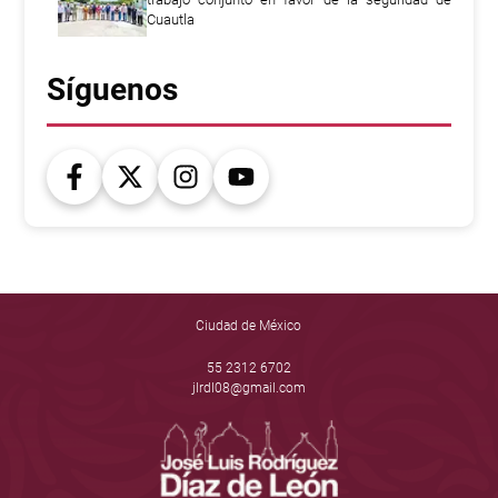
Cuautla
Síguenos
Ciudad de México
55 2312 6702
jlrdl08@gmail.com