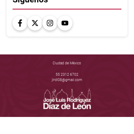
Ciudad de México
55 2312 6702
jlrdl08@gmail.com