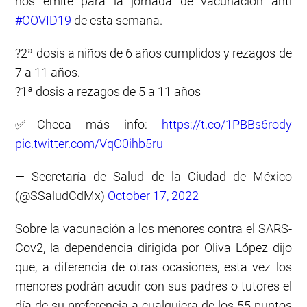
nos emite para la jornada de vacunación anti
#COVID19
de esta semana.
?2ª dosis a niños de 6 años cumplidos y rezagos de
7 a 11 años.
?1ª dosis a rezagos de 5 a 11 años
✅Checa más info:
https://t.co/1PBBs6rody
pic.twitter.com/VqO0ihb5ru
— Secretaría de Salud de la Ciudad de México
(@SSaludCdMx)
October 17, 2022
Sobre la vacunación a los menores contra el SARS-
Cov2, la dependencia dirigida por Oliva López dijo
que, a diferencia de otras ocasiones, esta vez los
menores podrán acudir con sus padres o tutores el
día de su preferencia a cualquiera de los 55 puntos