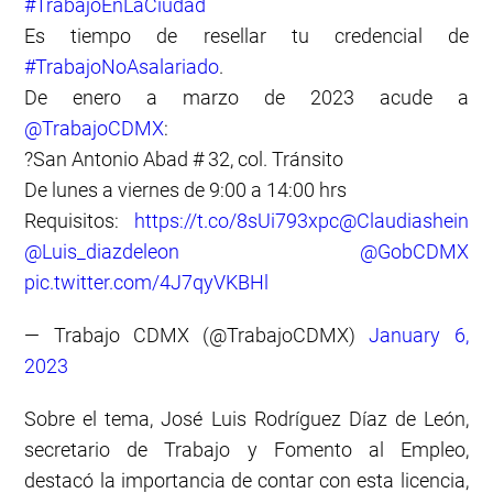
#TrabajoEnLaCiudad
Es tiempo de resellar tu credencial de
#TrabajoNoAsalariado
.
De enero a marzo de 2023 acude a
@TrabajoCDMX
:
?San Antonio Abad # 32, col. Tránsito
De lunes a viernes de 9:00 a 14:00 hrs
Requisitos:
https://t.co/8sUi793xpc
@Claudiashein
@Luis_diazdeleon
@GobCDMX
pic.twitter.com/4J7qyVKBHl
— Trabajo CDMX (@TrabajoCDMX)
January 6,
2023
Sobre el tema, José Luis Rodríguez Díaz de León,
secretario de Trabajo y Fomento al Empleo,
destacó la importancia de contar con esta licencia,