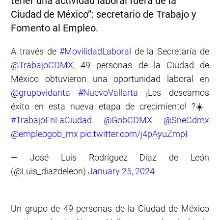
tener una actividad laboral fuera de la
Ciudad de México”: secretario de Trabajo y
Fomento al Empleo.
A través de
#MovilidadLaboral
de la Secretaría de
@TrabajoCDMX
, 49 personas de la Ciudad de
México obtuvieron una oportunidad laboral en
@grupovidanta
#NuevoVallarta
¡Les deseamos
éxito en esta nueva etapa de crecimiento! ?☀️
#TrabajoEnLaCiudad
@GobCDMX
@SneCdmx
@empleogob_mx
pic.twitter.com/j4pAyuZmpI
— José Luis Rodríguez Díaz de León
(@Luis_diazdeleon)
January 25, 2024
Un grupo de 49 personas de la Ciudad de México