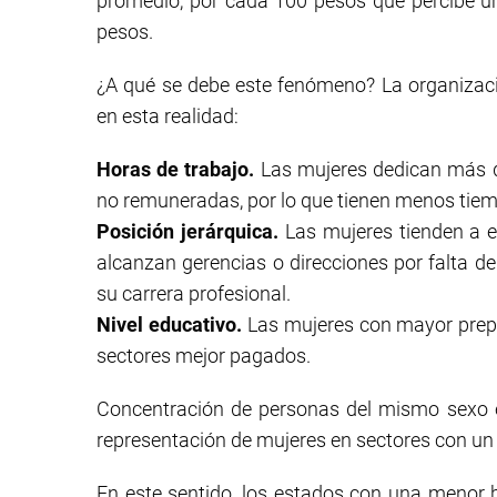
promedio, por cada 100 pesos que percibe u
pesos.
¿A qué se debe este fenómeno? La organizació
en esta realidad:
Horas de trabajo.
Las mujeres dedican más d
no remuneradas, por lo que tienen menos tiemp
Posición jerárquica.
Las mujeres tienden a e
alcanzan gerencias o direcciones por falta de
su carrera profesional.
Nivel educativo.
Las mujeres con mayor prepa
sectores mejor pagados.
Concentración de personas del mismo sexo en
representación de mujeres en sectores con un 
En este sentido, los estados con una menor b