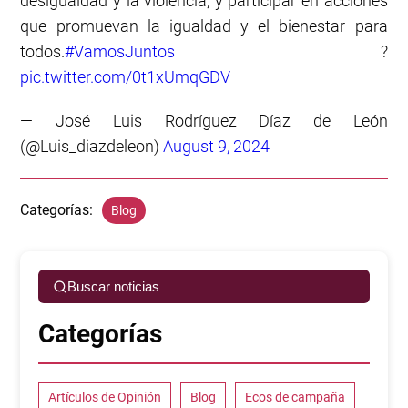
desigualdad y la violencia, y participar en acciones
que promuevan la igualdad y el bienestar para
todos.
#VamosJuntos
?
pic.twitter.com/0t1xUmqGDV
— José Luis Rodríguez Díaz de León
(@Luis_diazdeleon)
August 9, 2024
Categorías:
Blog
Buscar noticias
Categorías
Artículos de Opinión
Blog
Ecos de campaña