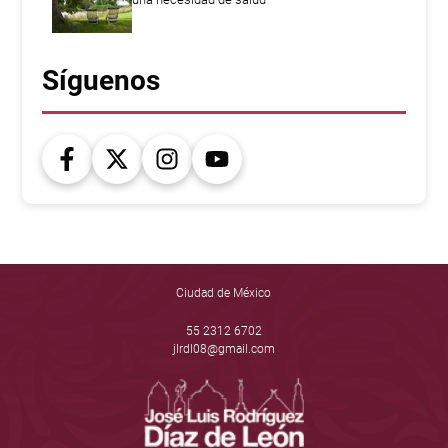
Síguenos
Ciudad de México
55 2312 6702
jlrdl08@gmail.com